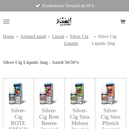
Kostenloser Versand ab 69 €
Zum
Hauptinhalt
springen
Home
»
Aroma/Liquid
»
Liquid
»
Silver Cig
»
Silver Cig
Liquids
Liquids 3mg
Silver Cig Liquids 3mg -
Anteil 50/50%
Silver-
Silver-
Silver-
Silver-
Cig
Cig Rote
Cig Süss
Cig Süss
ROTE
Beeren
Melone
Pfirsich