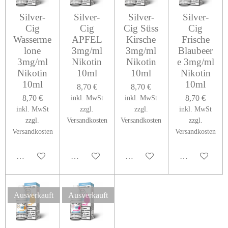
Silver-
Silver-
Silver-
Silver-
Cig
Cig
Cig Süss
Cig
Wasserme
APFEL
Kirsche
Frische
lone
3mg/ml
3mg/ml
Blaubeer
3mg/ml
Nikotin
Nikotin
e 3mg/ml
Nikotin
10ml
10ml
Nikotin
10ml
10ml
8,70 €
8,70 €
8,70 €
8,70 €
inkl. MwSt
inkl. MwSt
inkl. MwSt
zzgl.
zzgl.
inkl. MwSt
zzgl.
Versandkosten
Versandkosten
zzgl.
Versandkosten
Versandkosten
In den Warenkorb
Bei Verfügbarkeit benachrichtigen
Bei Verfügbarkeit benachrichti
Bei Verfügbark
Ausverkauft
Ausverkauft