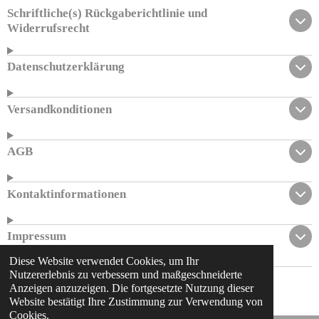
Schriftliche(s) Rückgaberichtlinie und
Widerrufsrecht
Datenschutzerklärung
Versandkonditionen
AGB
Kontaktinformationen
Impressum
Diese Website verwendet Cookies, um Ihr
Nutzererlebnis zu verbessern und maßgeschneiderte
© 2023 - 2026 al-hayba.de
Anzeigen anzuzeigen. Die fortgesetzte Nutzung dieser
Mit Unterstützung von
Webador
Website bestätigt Ihre Zustimmung zur Verwendung von
Cookies.