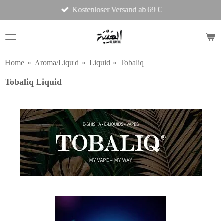
Kostenloser Versand ab 69 €
Zum
Hauptinhalt
springen
Home
»
Aroma/Liquid
»
Liquid
»
Tobaliq
Tobaliq Liquid