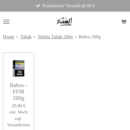
Kostenloser Versand ab 69 €
Zum
Hauptinhalt
springen
Home
»
Tabak
»
Shisha Tabak 200g
»
Babos 200g
Babos -
FFM
200g
29,90 €
inkl. MwSt
zzgl.
Versandkosten