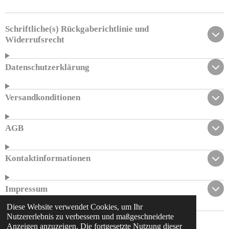
Schriftliche(s) Rückgaberichtlinie und
Widerrufsrecht
Datenschutzerklärung
Versandkonditionen
AGB
Kontaktinformationen
Impressum
Diese Website verwendet Cookies, um Ihr
Nutzererlebnis zu verbessern und maßgeschneiderte
© 2023 - 2026 al-hayba.de
Anzeigen anzuzeigen. Die fortgesetzte Nutzung dieser