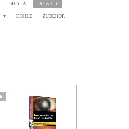
SHISHA
TABAK
N
KOHLE
ZUBEHÖR
ft