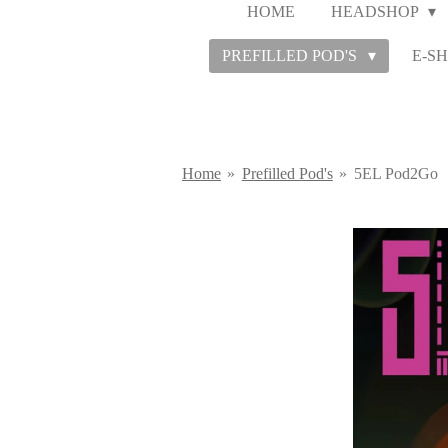
HOME
HEADSHOP
PREFILLED POD'S
E-SH
Home
»
Prefilled Pod's
»
5EL Pod2Go