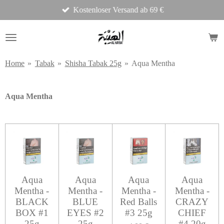
Kostenloser Versand ab 69 €
Zum
Hauptinhalt
springen
Home
»
Tabak
»
Shisha Tabak 25g
»
Aqua Mentha
Aqua Mentha
Aqua
Aqua
Aqua
Aqua
Mentha -
Mentha -
Mentha -
Mentha -
BLACK
BLUE
Red Balls
CRAZY
BOX #1
EYES #2
#3 25g
CHIEF
25g
25g
#4 20g