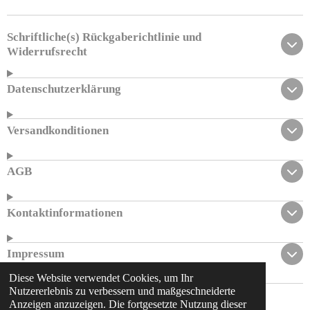
Schriftliche(s) Rückgaberichtlinie und
Widerrufsrecht
Datenschutzerklärung
Versandkonditionen
AGB
Kontaktinformationen
Impressum
Diese Website verwendet Cookies, um Ihr
Nutzererlebnis zu verbessern und maßgeschneiderte
© 2023 - 2026 al-hayba.de
Anzeigen anzuzeigen. Die fortgesetzte Nutzung dieser
Mit Unterstützung von
Webador