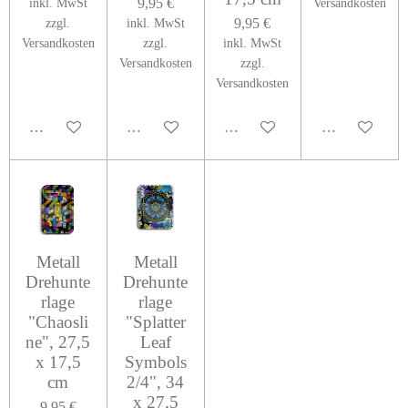
9,95 €
inkl. MwSt
Versandkosten
9,95 €
zzgl.
inkl. MwSt
Versandkosten
zzgl.
inkl. MwSt
Versandkosten
zzgl.
Versandkosten
In den Warenkorb
In den Warenkorb
In den Warenkorb
Bei Verfügbark
Metall
Metall
Drehunte
Drehunte
rlage
rlage
"Chaosli
"Splatter
ne", 27,5
Leaf
x 17,5
Symbols
cm
2/4", 34
x 27,5
9,95 €