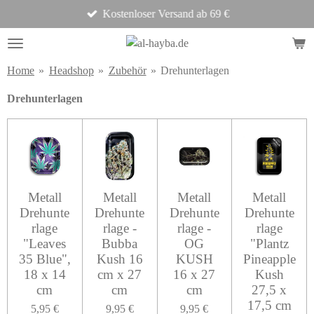
Kostenloser Versand ab 69 €
Zum
Hauptinhalt
springen
Home
»
Headshop
»
Zubehör
»
Drehunterlagen
Drehunterlagen
Metall
Metall
Metall
Metall
Drehunte
Drehunte
Drehunte
Drehunte
rlage
rlage -
rlage -
rlage
"Leaves
Bubba
OG
"Plantz
35 Blue",
Kush 16
KUSH
Pineapple
18 x 14
cm x 27
16 x 27
Kush
cm
cm
cm
27,5 x
17,5 cm
5,95 €
9,95 €
9,95 €