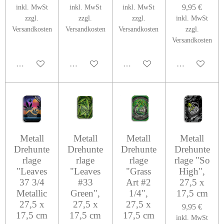
9,95 €
inkl. MwSt
inkl. MwSt
inkl. MwSt
zzgl.
zzgl.
zzgl.
inkl. MwSt
Versandkosten
Versandkosten
Versandkosten
zzgl.
Versandkosten
In den Warenkorb
In den Warenkorb
In den Warenkorb
In den Warenk
Metall
Metall
Metall
Metall
Drehunte
Drehunte
Drehunte
Drehunte
rlage
rlage
rlage
rlage "So
"Leaves
"Leaves
"Grass
High",
37 3/4
#33
Art #2
27,5 x
Metallic
Green",
1/4",
17,5 cm
27,5 x
27,5 x
27,5 x
9,95 €
17,5 cm
17,5 cm
17,5 cm
inkl. MwSt