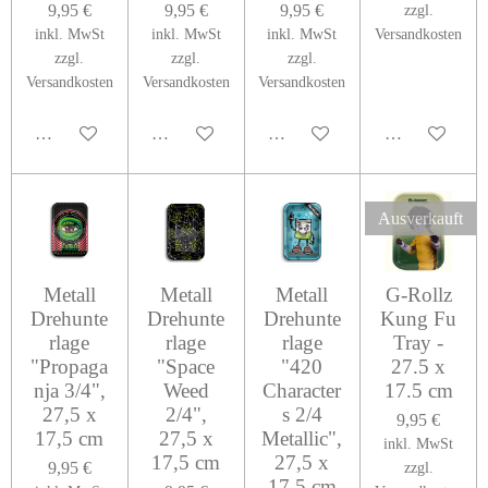
9,95 €
9,95 €
9,95 €
zzgl.
inkl. MwSt
inkl. MwSt
inkl. MwSt
Versandkosten
zzgl.
zzgl.
zzgl.
Versandkosten
Versandkosten
Versandkosten
In den Warenkorb
In den Warenkorb
In den Warenkorb
In den Warenk
Ausverkauft
Metall
Metall
Metall
G-Rollz
Drehunte
Drehunte
Drehunte
Kung Fu
rlage
rlage
rlage
Tray -
"Propaga
"Space
"420
27.5 x
nja 3/4",
Weed
Character
17.5 cm
27,5 x
2/4",
s 2/4
9,95 €
17,5 cm
27,5 x
Metallic",
inkl. MwSt
17,5 cm
27,5 x
9,95 €
zzgl.
17,5 cm