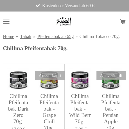
Kostenloser Versand ab 69 €
Zum
Hauptinhalt
springen
Home
»
Tabak
»
Pfeifentabak ab 65g
»
Chillma Tobacco 70g.
Chillma Pfeifentabak 70g.
Ausverkauft
Ausverkauft
Chillma
Chillma
Chillma
Chillma
Pfeifenta
Pfeifenta
Pfeifenta
Pfeifenta
bak Dark
bak -
bak -
bak -
Zero
Grape
Wild Berr
Persian
70g.
Chill
70g.
Apple
70g.
70g.