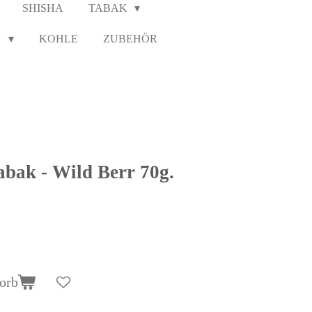
SHISHA
TABAK
N
KOHLE
ZUBEHÖR
abak - Wild Berr 70g.
orb