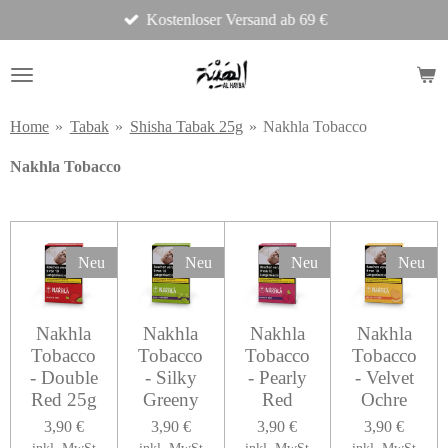
Kostenloser Versand ab 69 €
Zum
Hauptinhalt
springen
Home
»
Tabak
»
Shisha Tabak 25g
»
Nakhla Tobacco
Nakhla Tobacco
Neu
Neu
Neu
Neu
Nakhla
Nakhla
Nakhla
Nakhla
Tobacco
Tobacco
Tobacco
Tobacco
- Double
- Silky
- Pearly
- Velvet
Red 25g
Greeny
Red
Ochre
3,90 €
3,90 €
3,90 €
3,90 €