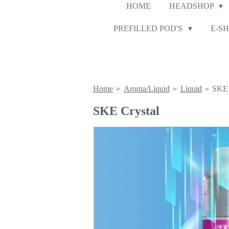
HOME
HEADSHOP
PREFILLED POD'S
E-SH
Home
»
Aroma/Liquid
»
Liquid
»
SKE 
SKE Crystal