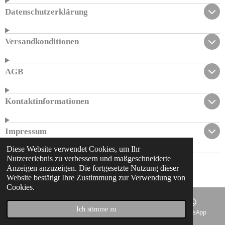
Datenschutzerklärung
Versandkonditionen
AGB
Kontaktinformationen
Impressum
Diese Website verwendet Cookies, um Ihr
Nutzererlebnis zu verbessern und maßgeschneiderte
© 2023 - 2026 al-hayba.de
Anzeigen anzuzeigen. Die fortgesetzte Nutzung dieser
Mit Unterstützung von
Webador
Website bestätigt Ihre Zustimmung zur Verwendung von
Cookies.
Ich stimme zu
Telefon
Karte
Instagram
WhatsApp