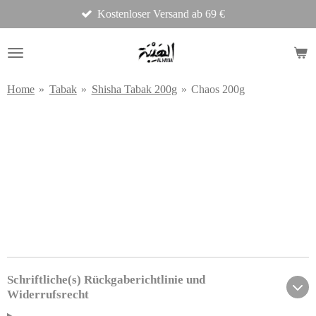
Kostenloser Versand ab 69 €
Zum
Hauptinhalt
springen
Home
»
Tabak
»
Shisha Tabak 200g
»
Chaos 200g
Schriftliche(s) Rückgaberichtlinie und
Widerrufsrecht