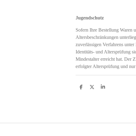
Jugendschutz
Sofern Ihre Bestellung Waren u
Altersbeschränkungen unterliegt
zuverlässigen Verfahrens unter
Identitäts- und Altersprüfung si
Mindestalter erreicht hat. Der Z
erfolgter Altersprüfung und nur
T
T
T
e
e
e
i
i
i
l
l
l
e
e
e
n
n
n