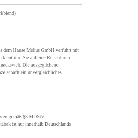
kblend)
us dem Hause
Melius GmbH
verführt mit
mack
entführt Sie auf eine Reise durch
hmackswelt. Die ausgeglichene
e schafft ein unvergleichliches
ahren gemäß §8 MDStV.
abak ist nur innerhalb Deutschlands