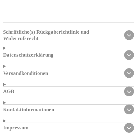
e
e
e
e
i
i
i
i
l
l
l
l
e
e
e
e
n
n
n
n
Schriftliche(s) Rückgaberichtlinie und
Widerrufsrecht
Datenschutzerklärung
Versandkonditionen
AGB
Kontaktinformationen
Impressum