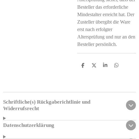
Besteller das erforderliche
Mindestalter erreicht hat. Der
Zusteller übergibt die Ware
erst nach erfolgter
Altersprüfung und nur an den
Besteller persönlich.
T
T
T
T
e
e
e
e
i
i
i
i
l
l
l
l
e
e
e
e
n
n
n
n
Schriftliche(s) Rückgaberichtlinie und
Widerrufsrecht
Datenschutzerklärung