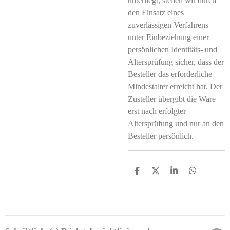
unterliegt, stellen wir durch
den Einsatz eines
zuverlässigen Verfahrens
unter Einbeziehung einer
persönlichen Identitäts- und
Altersprüfung sicher, dass der
Besteller das erforderliche
Mindestalter erreicht hat. Der
Zusteller übergibt die Ware
erst nach erfolgter
Altersprüfung und nur an den
Besteller persönlich.
T
T
T
T
e
e
e
e
i
i
i
i
l
l
l
l
e
e
e
e
n
n
n
n