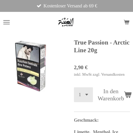
Kostenloser Versand ab 69 €
Zum
Hauptinhalt
springen
True Passion - Arctic
Line 20g
2,90 €
inkl. MwSt zzgl. Versandkosten
In den
Warenkorb
Geschmack:
Limette, Menthol, Ice