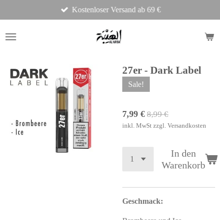
Kostenloser Versand ab 69 €
Zum
Hauptinhalt
springen
27er - Dark Label
Sale!
7,99 €
8,99 €
inkl. MwSt zzgl. Versandkosten
In den
Warenkorb
Geschmack: