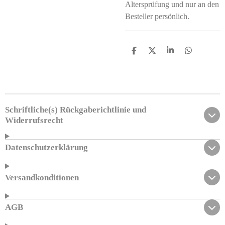
Altersprüfung und nur an den
Besteller persönlich.
T
T
T
T
e
e
e
e
i
i
i
i
l
l
l
l
e
e
e
e
n
n
n
n
Schriftliche(s) Rückgaberichtlinie und
Widerrufsrecht
Datenschutzerklärung
Versandkonditionen
AGB