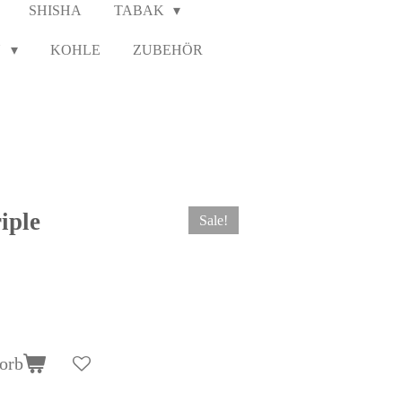
SHISHA
TABAK
N
KOHLE
ZUBEHÖR
iple
Sale!
orb