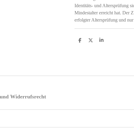
Identitäts- und Altersprüfung si
Mindestalter erreicht hat. Der Z
erfolgter Altersprüfung und nur
T
T
T
e
e
e
i
i
i
l
l
l
e
e
e
n
n
n
e und Widerrufsrecht