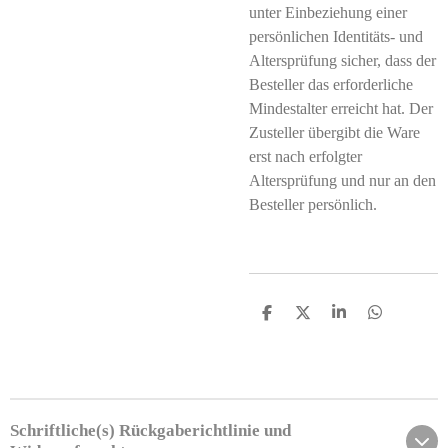
unter Einbeziehung einer
persönlichen Identitäts- und
Altersprüfung sicher, dass der
Besteller das erforderliche
Mindestalter erreicht hat. Der
Zusteller übergibt die Ware
erst nach erfolgter
Altersprüfung und nur an den
Besteller persönlich.
T
T
T
T
e
e
e
e
i
i
i
i
l
l
l
l
e
e
e
e
n
n
n
n
Schriftliche(s) Rückgaberichtlinie und