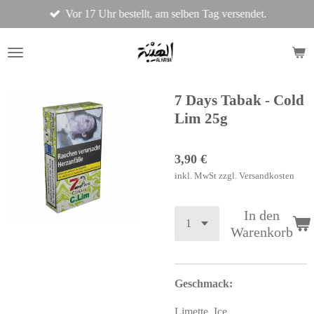
Vor 17 Uhr bestellt, am selben Tag versendet.
Zum
Hauptinhalt
springen
7 Days Tabak - Cold
Lim 25g
3,90 €
inkl. MwSt zzgl. Versandkosten
In den
Warenkorb
Geschmack:
Limette, Ice