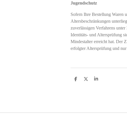
Jugendschutz
Sofern Ihre Bestellung Waren u
Altersbeschränkungen unterliegt
zuverlässigen Verfahrens unter
Identitäts- und Altersprüfung si
Mindestalter erreicht hat. Der Z
erfolgter Altersprüfung und nur
T
T
T
e
e
e
i
i
i
l
l
l
e
e
e
n
n
n