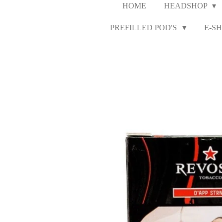
HOME
HEADSHOP
PREFILLED POD'S
E-SH