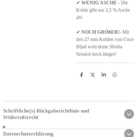
✔
WENIG ASCHE
- Die
Kohle gibt nur 2,5 % Asche
ab!
✔
NOCH GRÖßER!
- Mit
den 27 mm Kohlen von Coco
Bljad wird deine Shisha
Session noch länger!
T
T
T
T
e
e
e
e
i
i
i
i
l
l
l
l
e
e
e
e
n
n
n
n
Schriftliche(s) Rückgaberichtlinie und
Widerrufsrecht
Datenschutzerklärung