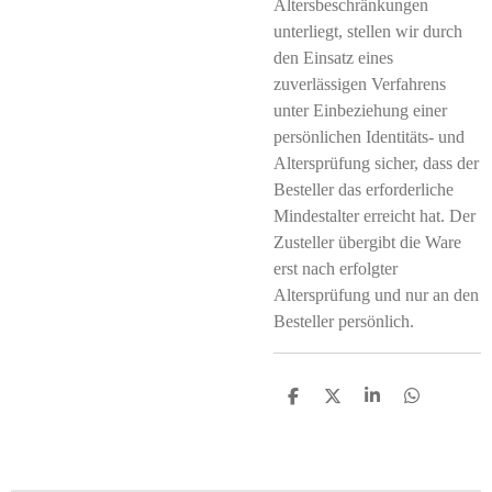
Altersbeschränkungen
unterliegt, stellen wir durch
den Einsatz eines
zuverlässigen Verfahrens
unter Einbeziehung einer
persönlichen Identitäts- und
Altersprüfung sicher, dass der
Besteller das erforderliche
Mindestalter erreicht hat. Der
Zusteller übergibt die Ware
erst nach erfolgter
Altersprüfung und nur an den
Besteller persönlich.
T
T
T
T
e
e
e
e
i
i
i
i
l
l
l
l
e
e
e
e
n
n
n
n