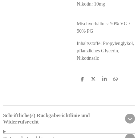
Nikotin: 10mg
Mischverhältnis: 50% VG /
50% PG
Inhaltsstoffe: Propylenglykol,
pflanzliches Glycerin,
Nikotinsalz
T
T
T
T
e
e
e
e
i
i
i
i
l
l
l
l
e
e
e
e
n
n
n
n
Schriftliche(s) Rückgaberichtlinie und
Widerrufsrecht