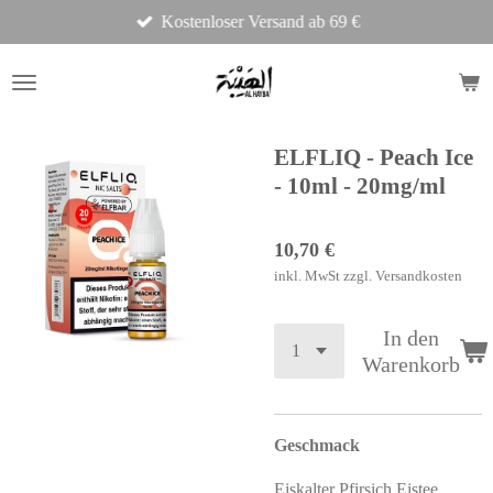
Kostenloser Versand ab 69 €
Zum
Hauptinhalt
springen
ELFLIQ - Peach Ice
- 10ml - 20mg/ml
10,70 €
inkl. MwSt zzgl. Versandkosten
In den
Warenkorb
Geschmack
Eiskalter Pfirsich Eistee