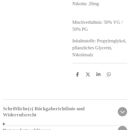
Nikotin: 20mg
Mischverhältnis: 50% VG /
50% PG
Inhaltsstoffe: Propylenglykol,
pflanzliches Glycerin,
Nikotinsalz
T
T
T
T
e
e
e
e
i
i
i
i
l
l
l
l
e
e
e
e
n
n
n
n
Schriftliche(s) Rückgaberichtlinie und
Widerrufsrecht