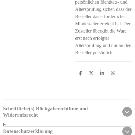
persönlichen Identitäts- und
Altersprüfung sicher, dass der
Besteller das erforderliche
Mindestalter erreicht hat. Der
Zusteller übergibt die Ware
erst nach erfolgter
Altersprüfung und nur an den
Besteller persönlich.
T
T
T
T
e
e
e
e
i
i
i
i
l
l
l
l
e
e
e
e
n
n
n
n
Schriftliche(s) Rückgaberichtlinie und
Widerrufsrecht
Datenschutzerklärung