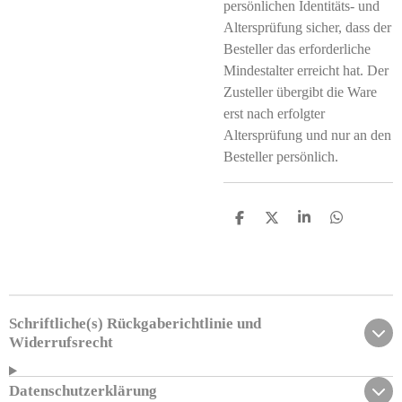
persönlichen Identitäts- und
Altersprüfung sicher, dass der
Besteller das erforderliche
Mindestalter erreicht hat. Der
Zusteller übergibt die Ware
erst nach erfolgter
Altersprüfung und nur an den
Besteller persönlich.
T
T
T
T
e
e
e
e
i
i
i
i
l
l
l
l
e
e
e
e
n
n
n
n
Schriftliche(s) Rückgaberichtlinie und
Widerrufsrecht
Datenschutzerklärung