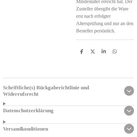
Mindestalter erreicht hat. Der
Zusteller übergibt die Ware
erst nach erfolgter
Altersprüfung und nur an den
Besteller persönlich.
T
T
T
T
e
e
e
e
i
i
i
i
l
l
l
l
e
e
e
e
n
n
n
n
Schriftliche(s) Rückgaberichtlinie und
Widerrufsrecht
Datenschutzerklärung
Versandkonditionen