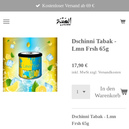
Kostenloser Versand ab 69 €
Zum
Hauptinhalt
springen
Dschinni Tabak -
Lmn Frsh 65g
17,90 €
inkl. MwSt zzgl. Versandkosten
In den
Warenkorb
Dschinni Tabak - Lmn
Frsh 65g