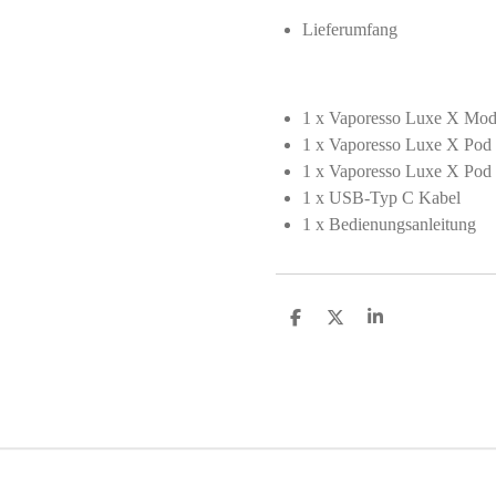
Lieferumfang
1 x Vaporesso Luxe X Mo
1 x Vaporesso Luxe X Pod
1 x Vaporesso Luxe X Pod
1 x USB-Typ C Kabel
1 x Bedienungsanleitung
T
T
T
e
e
e
i
i
i
l
l
l
e
e
e
n
n
n