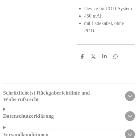
Device für POD-System
450 mAh
mit Ladekabel, ohne
POD
T
T
T
T
e
e
e
e
i
i
i
i
l
l
l
l
e
e
e
e
n
n
n
n
Schriftliche(s) Rückgaberichtlinie und
Widerrufsrecht
Datenschutzerklärung
Versandkonditionen