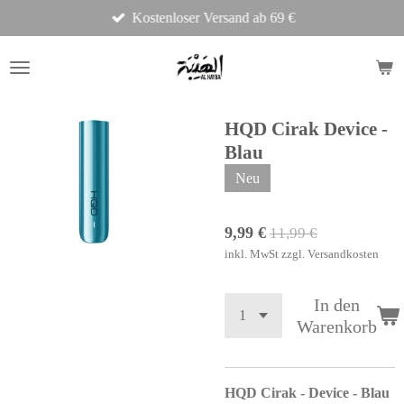
Kostenloser Versand ab 69 €
Zum
Hauptinhalt
springen
HQD Cirak Device -
Blau
Neu
9,99 €
11,99 €
inkl. MwSt zzgl. Versandkosten
In den
Warenkorb
HQD Cirak - Device - Blau