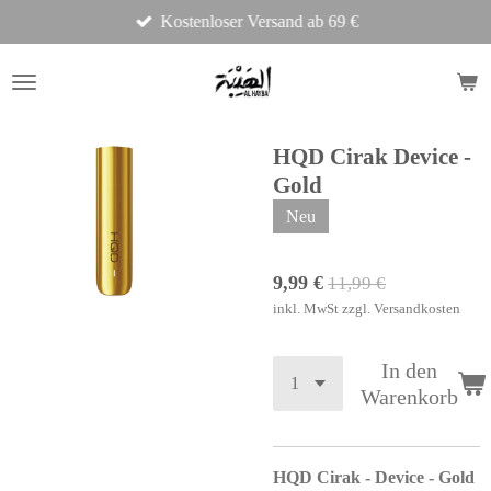
Kostenloser Versand ab 69 €
Zum
Hauptinhalt
springen
HQD Cirak Device -
Gold
Neu
9,99 €
11,99 €
inkl. MwSt zzgl. Versandkosten
In den
Warenkorb
HQD Cirak - Device - Gold