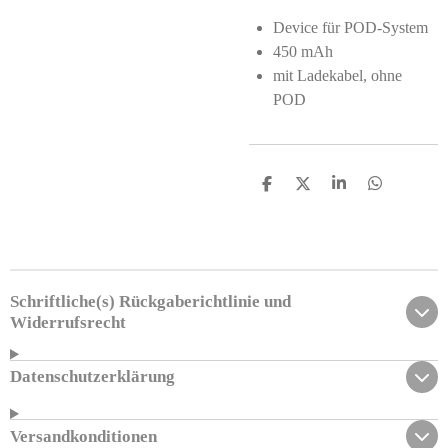
Device für POD-System
450 mAh
mit Ladekabel, ohne
POD
T
T
T
T
e
e
e
e
i
i
i
i
l
l
l
l
e
e
e
e
n
n
n
n
Schriftliche(s) Rückgaberichtlinie und
Widerrufsrecht
Datenschutzerklärung
Versandkonditionen