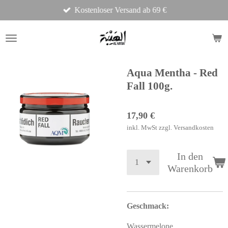
Kostenloser Versand ab 69 €
Zum
Hauptinhalt
springen
Aqua Mentha - Red
Fall 100g.
17,90 €
inkl. MwSt zzgl. Versandkosten
In den
Warenkorb
Geschmack:
Wassermelone