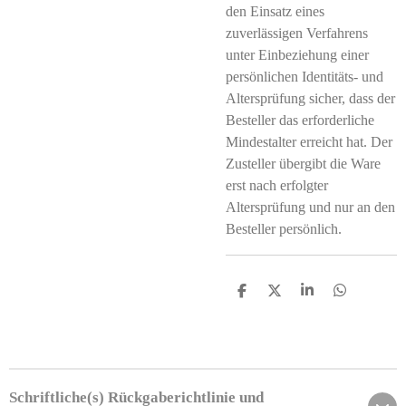
den Einsatz eines
zuverlässigen Verfahrens
unter Einbeziehung einer
persönlichen Identitäts- und
Altersprüfung sicher, dass der
Besteller das erforderliche
Mindestalter erreicht hat. Der
Zusteller übergibt die Ware
erst nach erfolgter
Altersprüfung und nur an den
Besteller persönlich.
T
T
T
T
e
e
e
e
i
i
i
i
l
l
l
l
e
e
e
e
n
n
n
n
Schriftliche(s) Rückgaberichtlinie und