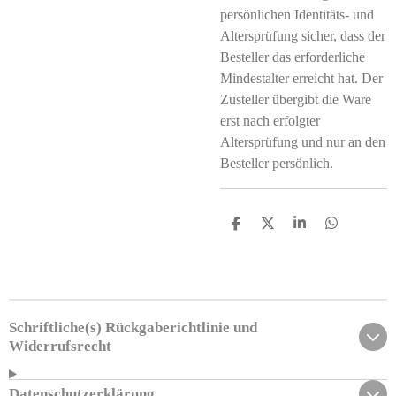
persönlichen Identitäts- und
Altersprüfung sicher, dass der
Besteller das erforderliche
Mindestalter erreicht hat. Der
Zusteller übergibt die Ware
erst nach erfolgter
Altersprüfung und nur an den
Besteller persönlich.
T
T
T
T
e
e
e
e
i
i
i
i
l
l
l
l
e
e
e
e
n
n
n
n
Schriftliche(s) Rückgaberichtlinie und
Widerrufsrecht
Datenschutzerklärung