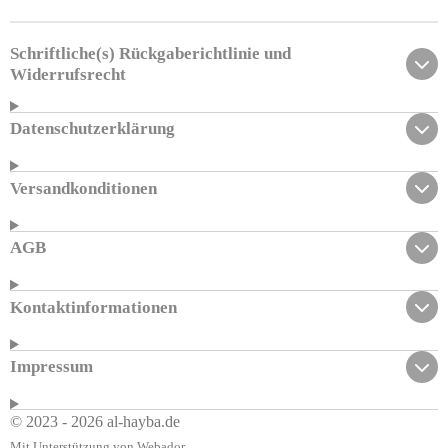
e
e
e
e
n
n
n
n
Schriftliche(s) Rückgaberichtlinie und
Widerrufsrecht
Datenschutzerklärung
Versandkonditionen
AGB
Kontaktinformationen
Impressum
© 2023 - 2026 al-hayba.de
Mit Unterstützung von
Webador