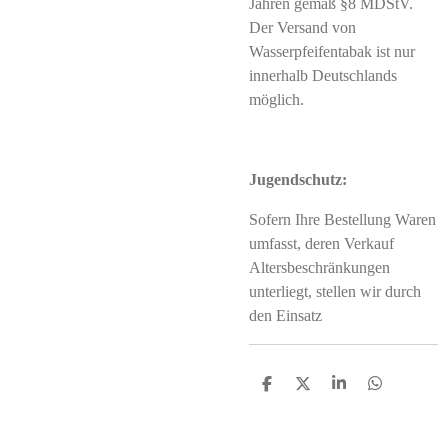
Jahren gemäß §8 MDStV.
Der Versand von
Wasserpfeifentabak ist nur
innerhalb Deutschlands
möglich.
Jugendschutz:
Sofern Ihre Bestellung Waren
umfasst, deren Verkauf
Altersbeschränkungen
unterliegt, stellen wir durch
den Einsatz
T
T
T
T
e
e
e
e
i
i
i
i
l
l
l
l