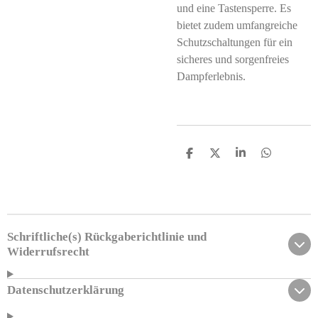
und eine Tastensperre. Es
bietet zudem umfangreiche
Schutzschaltungen für ein
sicheres und sorgenfreies
Dampferlebnis.
T
T
T
T
e
e
e
e
i
i
i
i
l
l
l
l
e
e
e
e
n
n
n
n
Schriftliche(s) Rückgaberichtlinie und
Widerrufsrecht
Datenschutzerklärung