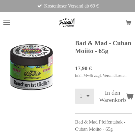
Kostenloser Versand ab 69 €
Zum
Hauptinhalt
springen
Bad & Mad - Cuban
Moiito - 65g
17,90 €
inkl. MwSt zzgl. Versandkosten
In den
Warenkorb
Bad & Mad Pfeifentabak -
Cuban Moiito - 65g