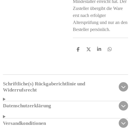
Mindestalter erreicht hat. Der
Zusteller übergibt die Ware
erst nach erfolgter
Altersprüfung und nur an den
Besteller persönlich.
T
T
T
T
e
e
e
e
i
i
i
i
l
l
l
l
e
e
e
e
n
n
n
n
Schriftliche(s) Rückgaberichtlinie und
Widerrufsrecht
Datenschutzerklärung
Versandkonditionen