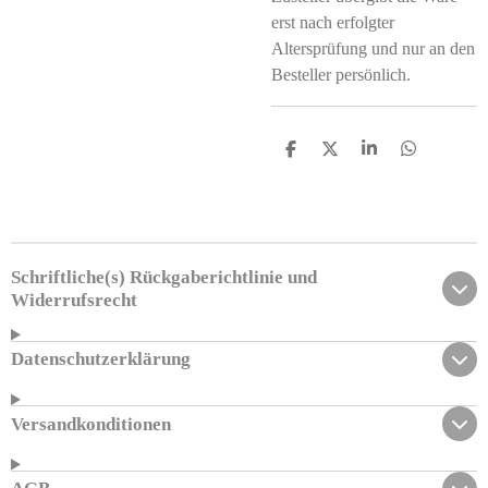
erst nach erfolgter
Altersprüfung und nur an den
Besteller persönlich.
T
T
T
T
e
e
e
e
i
i
i
i
l
l
l
l
e
e
e
e
n
n
n
n
Schriftliche(s) Rückgaberichtlinie und
Widerrufsrecht
Datenschutzerklärung
Versandkonditionen