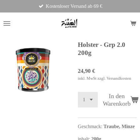
Kostenloser Versand ab 69 €
Zum
Hauptinhalt
springen
Holster - Grp 2.0
200g
24,90 €
inkl. MwSt zzgl. Versandkosten
In den
Warenkorb
Geschmack:
Traube, Minze
inhalt:
200g