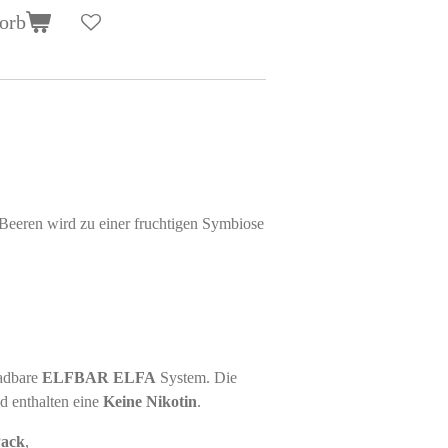
orb
eeren wird zu einer fruchtigen Symbiose
ladbare
ELFBAR ELFA
System. Die
nd enthalten eine
Keine Nikotin
.
Pack
,