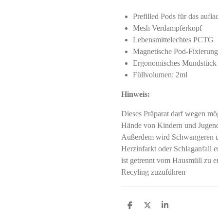
Prefilled Pods für das a
Mesh Verdampferkopf
Lebensmittelechtes PCTG
Magnetische Pod-Fixierung
Ergonomisches Mundstück
Füllvolumen: 2ml
Hinweis:
Dieses Präparat darf wegen mög
Hände von Kindern und Jugendl
Außerdem wird Schwangeren und
Herzinfarkt oder Schlaganfall e
ist getrennt vom Hausmüll zu 
Recyling zuzuführen
T
T
T
e
e
e