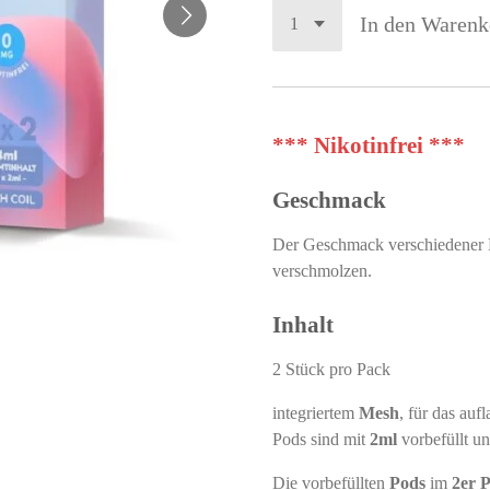
In den Warenk
*** Nikotinfrei ***
Geschmack
Der Geschmack verschiedener B
verschmolzen.
Inhalt
2 Stück pro Pack
integriertem
Mesh
, für das auf
Pods sind mit
2ml
vorbefüllt u
Die vorbefüllten
Pods
im
2er 