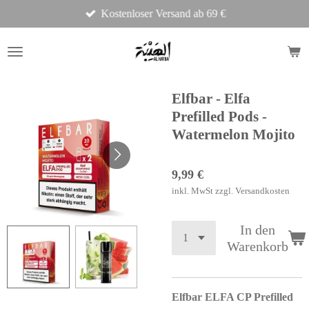
Kostenloser Versand ab 69 €
Zum
Hauptinhalt
springen
Elfbar - Elfa
Prefilled Pods -
Watermelon Mojito
9,99 €
inkl. MwSt zzgl. Versandkosten
In den
Warenkorb
Elfbar ELFA CP Prefilled