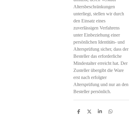
Altersbeschränkungen
unterliegt, stellen wir durch
den Einsatz eines
zuverlässigen Verfahrens
unter Einbeziehung einer
persönlichen Identitäts- und
Altersprüfung sicher, dass der
Besteller das erforderliche
Mindestalter erreicht hat. Der
Zusteller übergibt die Ware
erst nach erfolgter
Altersprüfung und nur an den
Besteller persönlich.
T
T
T
T
e
e
e
e
i
i
i
i
l
l
l
l