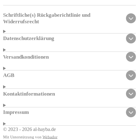
e
e
e
e
n
n
n
n
Schriftliche(s) Rückgaberichtlinie und
Widerrufsrecht
Datenschutzerklärung
Versandkonditionen
AGB
Kontaktinformationen
Impressum
© 2023 - 2026 al-hayba.de
Mit Unterstützung von
Webador