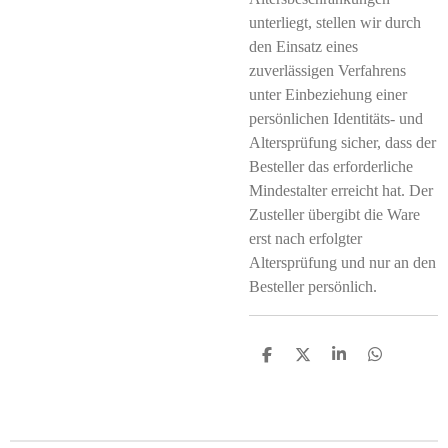
unterliegt, stellen wir durch
den Einsatz eines
zuverlässigen Verfahrens
unter Einbeziehung einer
persönlichen Identitäts- und
Altersprüfung sicher, dass der
Besteller das erforderliche
Mindestalter erreicht hat. Der
Zusteller übergibt die Ware
erst nach erfolgter
Altersprüfung und nur an den
Besteller persönlich.
T
T
T
T
e
e
e
e
i
i
i
i
l
l
l
l
e
e
e
e
n
n
n
n