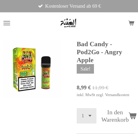
Kostenloser Versand ab 69 €
Zum
Hauptinhalt
springen
Bad Candy -
Pod2Go - Angry
Apple
Sale!
8,99 €
11,99 €
inkl. MwSt zzgl. Versandkosten
In den
Warenkorb