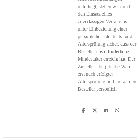
unterliegt, stellen wir durch
den Einsatz eines
zuverlässigen Verfahrens
unter Einbeziehung einer
persönlichen Identitäts- und
Altersprüfung sicher, dass der
Besteller das erforderliche
Mindestalter erreicht hat. Der
Zusteller übergibt die Ware
erst nach erfolgter
Altersprüfung und nur an den
Besteller persönlich.
T
T
T
T
e
e
e
e
i
i
i
i
l
l
l
l
e
e
e
e
n
n
n
n