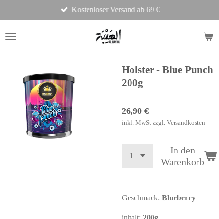
Kostenloser Versand ab 69 €
Zum
Hauptinhalt
springen
Holster - Blue Punch
200g
26,90 €
inkl. MwSt zzgl. Versandkosten
In den
Warenkorb
Geschmack:
Blueberry
inhalt:
200g