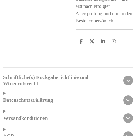
erst nach erfolgter
Altersprüfung und nur an den
Besteller persönlich.
T
T
T
T
e
e
e
e
i
i
i
i
l
l
l
l
e
e
e
e
n
n
n
n
Schriftliche(s) Rückgaberichtlinie und
Widerrufsrecht
Datenschutzerklärung
Versandkonditionen