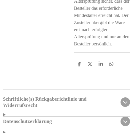
Altersprüfung sicher, dass der
Besteller das erforderliche
Mindestalter erreicht hat. Der
Zusteller übergibt die Ware
erst nach erfolgter
Altersprüfung und nur an den
Besteller persönlich.
T
T
T
T
e
e
e
e
i
i
i
i
l
l
l
l
e
e
e
e
n
n
n
n
Schriftliche(s) Rückgaberichtlinie und
Widerrufsrecht
Datenschutzerklärung