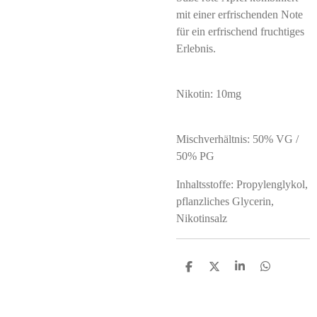
mit einer erfrischenden Note
für ein erfrischend fruchtiges
Erlebnis.
Nikotin: 10mg
Mischverhältnis: 50% VG /
50% PG
Inhaltsstoffe: Propylenglykol,
pflanzliches Glycerin,
Nikotinsalz
T
T
T
T
e
e
e
e
i
i
i
i
l
l
l
l
e
e
e
e