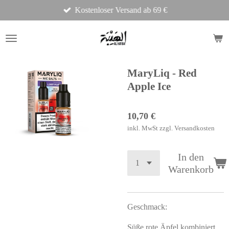
Kostenloser Versand ab 69 €
Zum
Hauptinhalt
springen
MaryLiq - Red
Apple Ice
10,70 €
inkl. MwSt zzgl. Versandkosten
In den
Warenkorb
Geschmack:
Süße rote Äpfel kombiniert