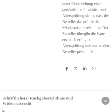
unter Einbeziehung einer
persönlichen Identitäts- und
Altersprüfung sicher, dass der
Besteller das erforderliche
Mindestalter erreicht hat. Der
Zusteller übergibt die Ware
erst nach erfolgter
Altersprüfung und nur an den
Besteller persönlich.
T
T
T
T
e
e
e
e
i
i
i
i
l
l
l
l
e
e
e
e
n
n
n
n
Schriftliche(s) Rückgaberichtlinie und
Widerrufsrecht