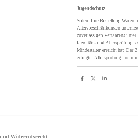
Jugendschutz
Sofern Ihre Bestellung Waren u
Altersbeschränkungen unterliegt
zuverlässigen Verfahrens unter
Identitäts- und Altersprüfung si
Mindestalter erreicht hat. Der Z
erfolgter Altersprüfung und nur
T
T
T
e
e
e
i
i
i
l
l
l
e
e
e
n
n
n
e und Widerrufsrecht