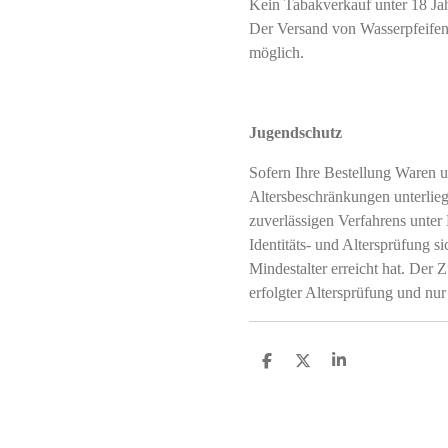
Kein Tabakverkauf unter 18 J
Der Versand von Wasserpfeifent
möglich.
Jugendschutz
Sofern Ihre Bestellung Waren u
Altersbeschränkungen unterliegt
zuverlässigen Verfahrens unter
Identitäts- und Altersprüfung si
Mindestalter erreicht hat. Der Z
erfolgter Altersprüfung und nur
T
T
T
e
e
e
i
i
i
l
l
l
e
e
e
n
n
n