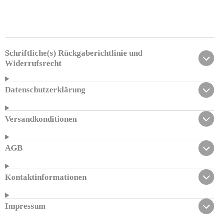
e
e
e
e
i
i
i
i
l
l
l
l
e
e
e
e
n
n
n
n
Schriftliche(s) Rückgaberichtlinie und
Widerrufsrecht
Datenschutzerklärung
Versandkonditionen
AGB
Kontaktinformationen
Impressum